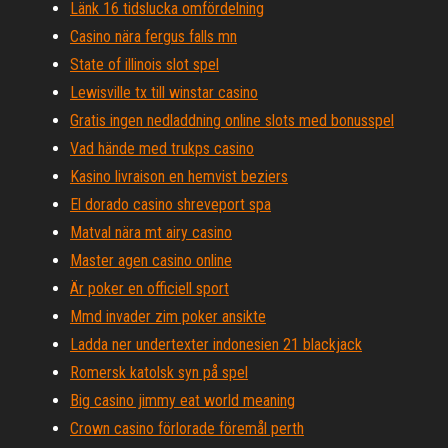
Länk 16 tidslucka omfördelning
Casino nära fergus falls mn
State of illinois slot spel
Lewisville tx till winstar casino
Gratis ingen nedladdning online slots med bonusspel
Vad hände med trukps casino
Kasino livraison en hemvist beziers
El dorado casino shreveport spa
Matval nära mt airy casino
Master agen casino online
Är poker en officiell sport
Mmd invader zim poker ansikte
Ladda ner undertexter indonesien 21 blackjack
Romersk katolsk syn på spel
Big casino jimmy eat world meaning
Crown casino förlorade föremål perth