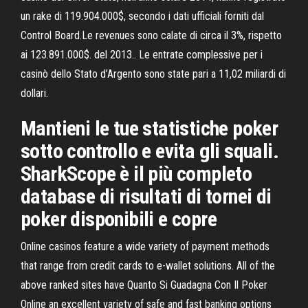
un rake di 119.904.000$, secondo i dati ufficiali forniti dal
Control Board.Le revenues sono calate di circa il 3%, rispetto
ai 123.891.000$. del 2013.. Le entrate complessive per i
casinò dello Stato d’Argento sono state pari a 11,02 miliardi di
dollari.
Mantieni le tue statistiche poker
sotto controllo e evita gli squali.
SharkScope è il più completo
database di risultati di tornei di
poker disponibili e copre
Online casinos feature a wide variety of payment methods
that range from credit cards to e-wallet solutions. All of the
above ranked sites have Quanto Si Guadagna Con Il Poker
Online an excellent variety of safe and fast banking options