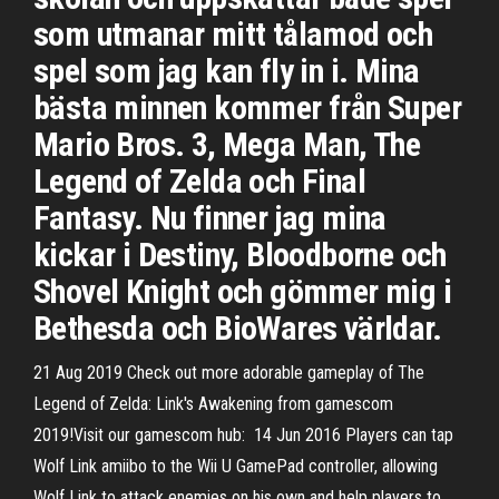
som utmanar mitt tålamod och
spel som jag kan fly in i. Mina
bästa minnen kommer från Super
Mario Bros. 3, Mega Man, The
Legend of Zelda och Final
Fantasy. Nu finner jag mina
kickar i Destiny, Bloodborne och
Shovel Knight och gömmer mig i
Bethesda och BioWares världar.
21 Aug 2019 Check out more adorable gameplay of The
Legend of Zelda: Link's Awakening from gamescom
2019!Visit our gamescom hub: 14 Jun 2016 Players can tap
Wolf Link amiibo to the Wii U GamePad controller, allowing
Wolf Link to attack enemies on his own and help players to