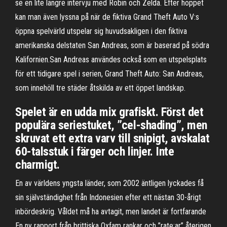
se en lite längre intervju med Robin och Zelda. Efter hoppet
kan man även lyssna på när de fiktiva Grand Theft Auto V:s
öppna spelvärld utspelar sig huvudsakligen i den fiktiva
amerikanska delstaten San Andreas, som är baserad på södra
Kalifornien.San Andreas användes också som en utspelsplats
för ett tidigare spel i serien, Grand Theft Auto: San Andreas,
som innehöll tre städer åtskilda av ett öppet landskap.
Spelet är en udda mix grafiskt. Först det
populära seriestuket, ”cel-shading”, men
skruvat ett extra varv till snipigt, avskalat
60-talsstuk i färger och linjer. Inte
charmigt.
En av världens yngsta länder, som 2002 äntligen lyckades få
sin självständighet från Indonesien efter ett nästan 30-årigt
inbördeskrig. Våldet må ha avtagit, men landet är fortfarande
En ny rapport från brittiska Oxfam rankar och ”rate:ar” återigen