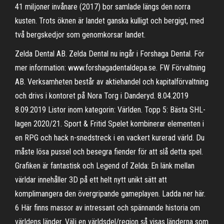
41 miljoner invånare (2017) bor samlade längs den norra
kusten. Trots öknen är landet ganska kulligt och bergigt, med
två bergskedjor som genomkorsar landet.
Zelda Dental AB. Zelda Dental nu ingår i Forshaga Dental. För
mer information: www.forshagadentaldepa.se. FW Förvaltning
AB. Verksamheten består av aktiehandel och kapitalförvaltning
och drivs i kontoret på Nora Torg i Danderyd. 8.04.2019
8.09.2019 Listor inom kategorin: Världen. Topp 5: Bästa SHL-
lagen 2020/21. Sport & Fritid Spelet kombinerar elementen i
en RPG och hack n-snedstreck i en vackert kurerad värld. Du
måste lösa pussel och besegra fiender för att slå detta spel.
Grafiken är fantastisk och Legend of Zelda: En länk mellan
världar innehåller 3D på ett helt nytt unikt sätt att
komplimangera den övergripande gameplayen. Ladda ner här.
6 Här finns massor av intressant och spännande historia om
världens länder. Välj en världsdel/region så visas länderna som