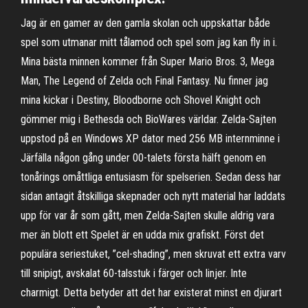
Jag är en gamer av den gamla skolan och uppskattar både
spel som utmanar mitt tålamod och spel som jag kan fly in i.
Mina bästa minnen kommer från Super Mario Bros. 3, Mega
Man, The Legend of Zelda och Final Fantasy. Nu finner jag
mina kickar i Destiny, Bloodborne och Shovel Knight och
gömmer mig i Bethesda och BioWares världar. Zelda-Sajten
uppstod på en Windows XP dator med 256 MB internminne i
Järfälla någon gång under 00-talets första hälft genom en
tonårings omåttliga entusiasm för spelserien. Sedan dess har
sidan antagit åtskilliga skepnader och nytt material har laddats
upp för var år som gått, men Zelda-Sajten skulle aldrig vara
mer än blott ett Spelet är en udda mix grafiskt. Först det
populära seriestuket, ”cel-shading”, men skruvat ett extra varv
till snipigt, avskalat 60-talsstuk i färger och linjer. Inte
charmigt. Detta betyder att det har existerat minst en djurart