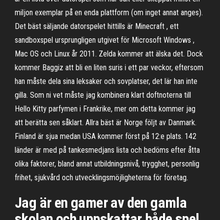
miljon exemplar på en enda plattform (om inget annat anges).
Det bäst säljande datorspelet hittills är Minecraft , ett
sandboxspel ursprungligen utgivet för Microsoft Windows ,
Mac OS och Linux år 2011. Zelda kommer att älska det. Dock
kommer Baggiz att bli en liten suris i ett par veckor, eftersom
han måste dela sina leksaker och sovplatser, det lär han inte
gilla. Som ni vet måste jag kombinera klart doftnoterna till
Hello Kitty parfymen i Frankrike, mer om detta kommer jag
att berätta sen såklart. Allra bäst är Norge följt av Danmark.
Finland är sjua medan USA kommer först på 12:e plats. 142
länder är med på tankesmedjans lista och bedöms efter åtta
olika faktorer, bland annat utbildningsnivå, trygghet, personlig
frihet, sjukvård och utvecklingsmöjligheterna för företag.
Jag är en gamer av den gamla
skolan och uppskattar både spel