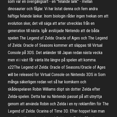
som var en övergångsart - en "felande länk" - mellan
dinosaurier och fåglar. Vi har listat denna och fem andra
häftiga felande länkar. Inom biologin råder ingen tvekan om att
evolution sker, det vill säga att arter utvecklas från en
generation till nästa. Igår avslöjade Nintendo att de båda
spelen The Legend of Zelda: Oracle of Ages och The Legend
of Zelda: Oracle of Seasons kommer att släppas till Virtual
Console på 3DS. Det anländer till Japan redan nästa vecka
men vi i väst får vänta lite längre på spelen att komma.
x22The Legend of Zelda: Oracle of Seasons/Oracle of Ages
will be released for Virtual Console on Nintendo 3DS in Som
många säkerligen redan vet så har komikern och
skådespelaren Robin Williams döpt sin dotter Zelda efter
Zelda-spelen. Detta har nu Nintendo passat på att utnyttja
genom att använda Robin och Zelda i en ny reklamfilm för The
Legend of Zelda: Ocarina of Time 3D. Efter hoppet kan man