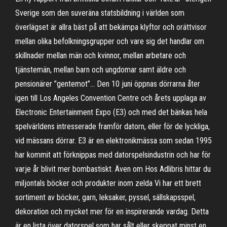
Sverige som den suveräna statsbildning i världen som
överlägset är allra bäst på att bekämpa klyftor och orättvisor
mellan olika befolkningsgrupper och vare sig det handlar om
skillnader mellan män och kvinnor, mellan arbetare och
tjänstemän, mellan barn och ungdomar samt äldre och
pensionärer ”gentemot”… Den 10 juni öppnas dörrarna åter
igen till Los Angeles Convention Centre och årets upplaga av
Electronic Entertainment Expo (E3) och med det bänkas hela
spelvärldens intresserade framför datorn, eller för de lyckliga,
vid mässans dörrar. E3 är en elektronikmässa som sedan 1995
har kommit att förknippas med datorspelsindustrin och har för
varje år blivit mer bombastiskt. Även om Hos Adlibris hittar du
miljontals böcker och produkter inom zelda Vi har ett brett
sortiment av böcker, garn, leksaker, pyssel, sällskapsspel,
dekoration och mycket mer för en inspirerande vardag. Detta
är en lista över datorspel som har sålt eller skeppat minst en