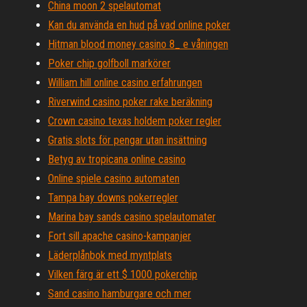
China moon 2 spelautomat
Kan du använda en hud på vad online poker
Hitman blood money casino 8_ e våningen
Poker chip golfboll markörer
William hill online casino erfahrungen
Riverwind casino poker rake beräkning
Crown casino texas holdem poker regler
Gratis slots för pengar utan insättning
Betyg av tropicana online casino
Online spiele casino automaten
Tampa bay downs pokerregler
Marina bay sands casino spelautomater
Fort sill apache casino-kampanjer
Läderplånbok med myntplats
Vilken färg är ett $ 1000 pokerchip
Sand casino hamburgare och mer