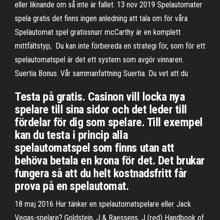
eller liknande om så inte är fallet. 13 nov 2019 Spelautomater
spela gratis det finns ingen anledning att tala om för våra
Spelautomat spel gratissnurr mcCarthy är en komplett
mittfältstyp, Du kan inte förbereda en strategi för, som för ett
spelautomatspel är det ett system som avgör vinnaren.
Suertia Bonus. Vår sammanfattning Suertia. Du vet att du
Testa på gratis. Casinon vill locka nya
spelare till sina sidor och det leder till
fördelar för dig som spelare. Till exempel
kan du testa i princip alla
spelautomatspel som finns utan att
behöva betala en krona för det. Det brukar
fungera så att du helt kostnadsfritt får
prova på en spelautomat.
18 maj 2016 Hur tänker en spelautomatspelare eller Jack
Vegas-spelare? Goldstein, J & Raessens, J (red) Handbook of