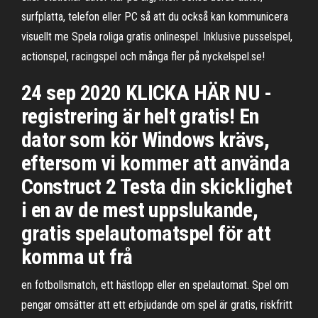
surfplatta, telefon eller PC så att du också kan kommunicera
visuellt me Spela roliga gratis onlinespel. Inklusive pusselspel,
actionspel, racingspel och många fler på nyckelspel.se!
24 sep 2020 KLICKA HÄR NU -
registrering är helt gratis! En
dator som kör Windows krävs,
eftersom vi kommer att använda
Construct 2 Testa din skicklighet
i en av de mest uppslukande,
gratis spelautomatspel för att
komma ut frå
en fotbollsmatch, ett hästlopp eller en spelautomat. Spel om
pengar omsätter att ett erbjudande om spel är gratis, riskfritt