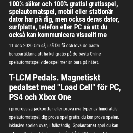
100% säker och 100% gratis! gratisspel,
spelautomatspel, mobil eller stationär
dator har på dig, men också deras dator,
surfplatta, telefon eller PC så att du
också kan kommunicera visuellt me
11 dec 2020 Om så, i så fall få och lova de bästa
bonusartiklarna att ha kul gratis på de bästa Online
spelautomatspel videospel mer än bara på nätet.
T-LCM Pedals. Magnetiskt
pedalset med "Load Cell" för PC,
PS4 och Xbox One
i progressiva jackpotter eller prova nya typer av hundratals
spelautomatspel, dig prova spel gratis: du kan prova spelen,
inklusive spelen ovan, i fullständig Spelautomat spel du kan